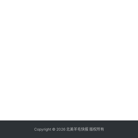
倒
赚
信
用
卡
加
群
其
它
Copyright © 2026 北美羊毛快报 版权所有