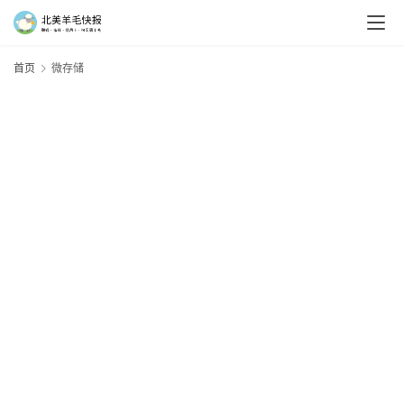
首页
微存储
羊
毛
新
手
村
神
器
免
费
/