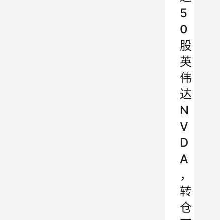
5
0
股
英
伟
达
N
V
D
A
，
转
仓