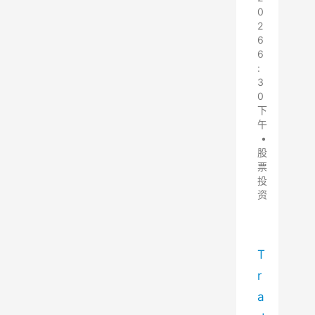
0
2
6
6
:
3
0
下
午
•
股
票
投
资
T
r
a