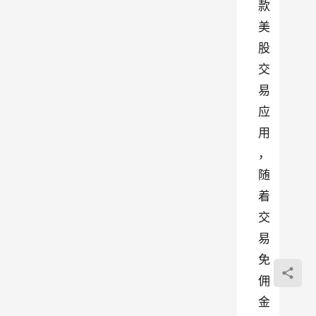
款
美
股
交
易
应
用
，
随
着
交
易
免
佣
金