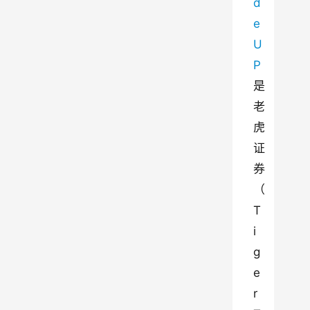
d
e 
U
P
是
老
虎
证
券
（
T
i
g
e
r 