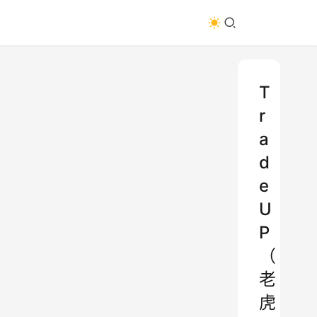
T
r
a
d
e
U
P
（
老
虎