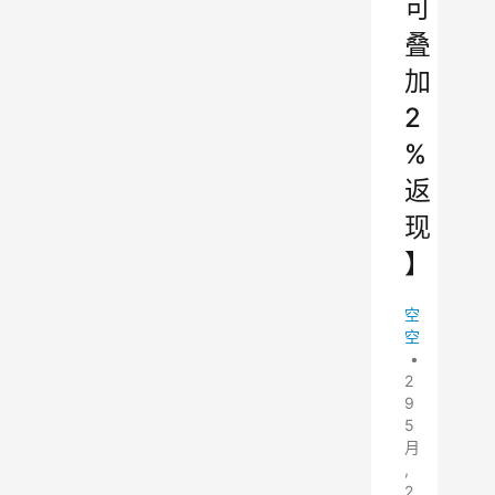
可
叠
加
2
%
返
现
】
空
空
•
2
9
5
月
,
2