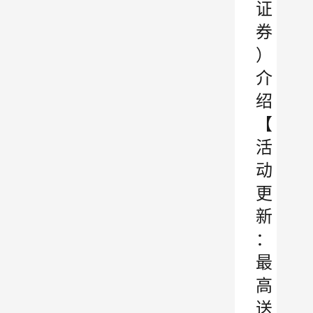
证
券
）
介
绍
【
活
动
更
新
：
最
高
送