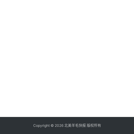
倒
赚
信
用
卡
加
群
其
它
Copyright © 2026 北美羊毛快报 版权所有