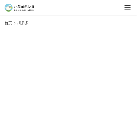
首页
拼多多
羊
毛
新
手
村
神
器
免
费
/