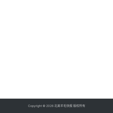
倒
赚
信
用
卡
加
群
其
它
Copyright © 2026 北美羊毛快报 版权所有