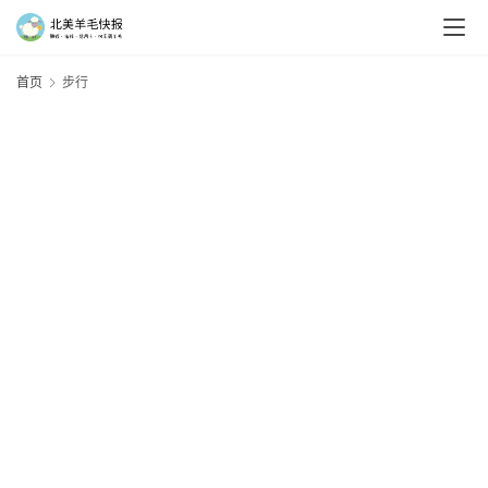
首页
步行
羊
毛
新
手
村
神
器
免
费
/