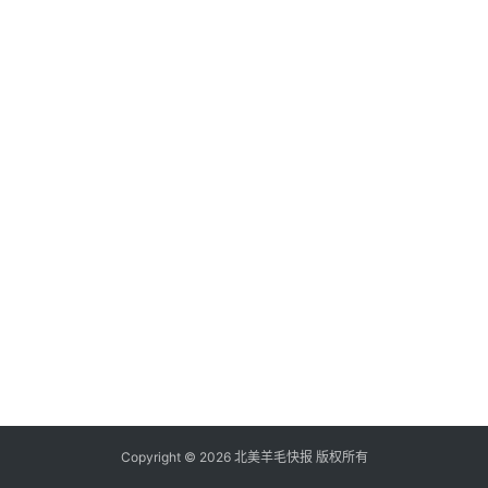
倒
赚
信
用
卡
加
群
其
它
Copyright © 2026 北美羊毛快报 版权所有