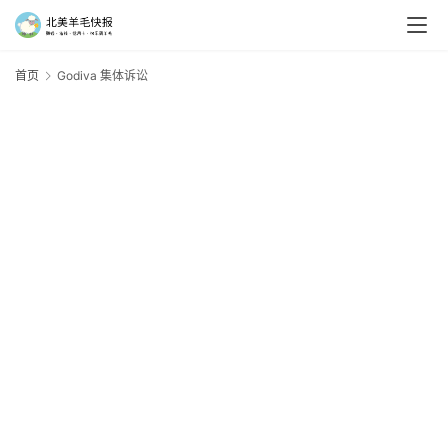
首页
Godiva 集体诉讼
G
羊
毛
新
手
村
神
器
免
费
/