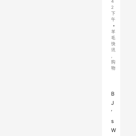
4
2
下
午
•
羊
毛
快
讯
,
购
物
B
J
’
s 
W