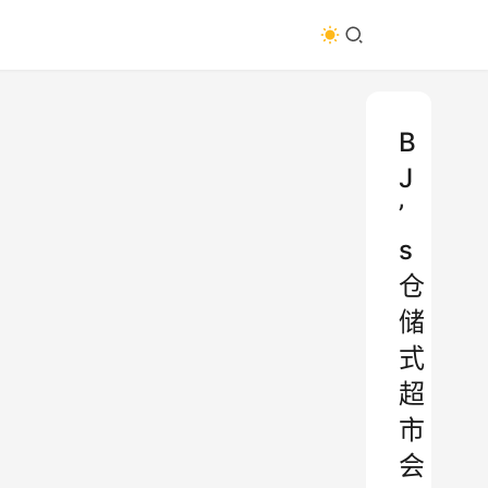
B
J
’
s
仓
储
式
超
市
会