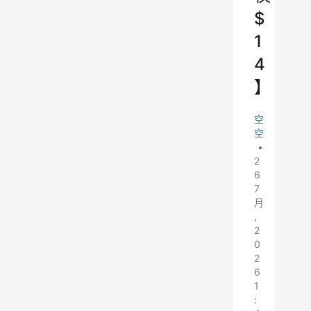
$
1
4
】
空
空
•
2
6
7
月
,
2
0
2
6
1
: