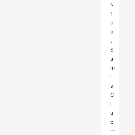
s
t
c
o
、
S
a
m
’
s 
C
l
u
b 
一