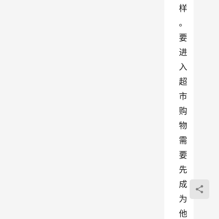
样
。
要
进
入
超
市
购
物
需
要
先
成
为
他