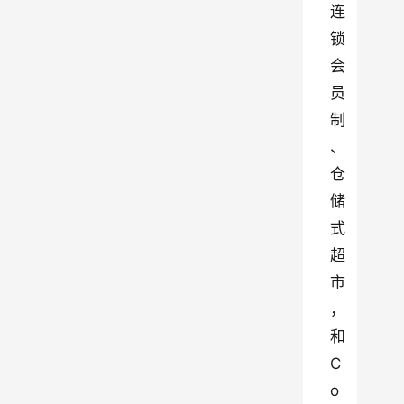
连
锁
会
员
制
、
仓
储
式
超
市
，
和 
C
o