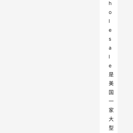
h
o
l
e
s
a
l
e 
是
美
国
一
家
大
型