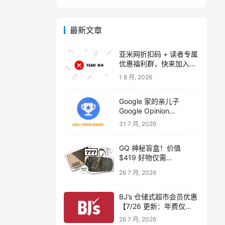
最新文章
亚米网折扣码 + 读者专属
优惠福利群，快来加入吧
～【附 2026 年 8-9 月折
1 8 月, 2026
扣码，注册奖励 $20】
Google 家的亲儿子
Google Opinion
Rewards 做调查问卷拿现
31 7 月, 2026
金
GQ 神秘盲盒！价值
$419 好物仅需
$32.5【包含 Sudio C8
26 7 月, 2026
耳机、Go Pac 旅行包、
额外 $419 精选好物】
BJ’s 仓储式超市会员优惠
【7/26 更新：年费仅
$14】
26 7 月, 2026