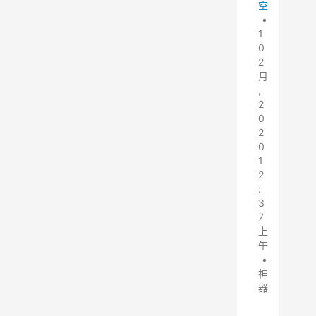
空
•
1
0
2
月
,
2
0
2
0
1
2
:
3
7
上
午
•
神
器