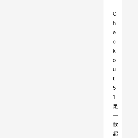
C
h
e
c
k
o
u
t
5
1 
是
一
款
超