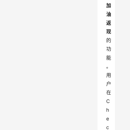
加
油
返
现
的
功
能
。
用
户
在 
C
h
e
c