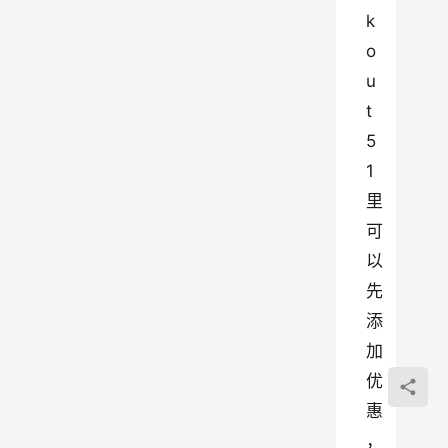
k
o
u
t
5
1 
里
可
以
先
添
加
优
惠
，