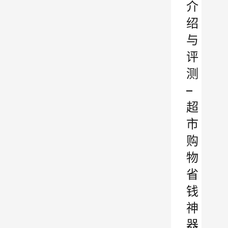
介
绍
与
评
测
–
超
市
购
物
省
钱
神
器