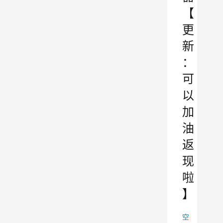
【
更
新
：
可
以
加
油
返
现
啦
】
空