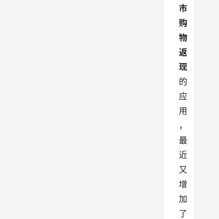
市
购
物
返
现
的
应
用
，
最
近
又
增
加
了