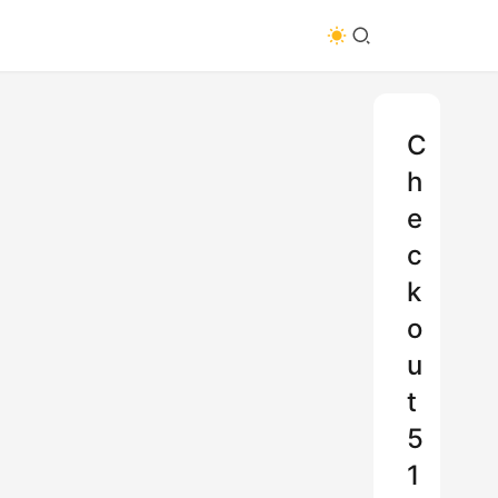
C
h
e
c
k
o
u
t
5
1