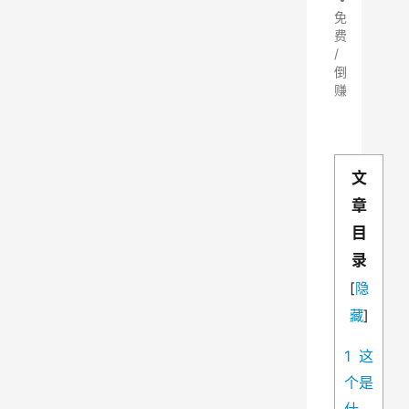
免
费
/
倒
赚
文
章
目
录
[
隐
藏
]
1
这
个是