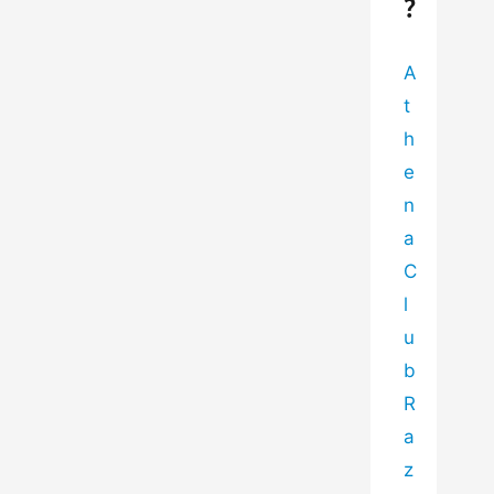
？
A
t
h
e
n
a 
C
l
u
b 
R
a
z