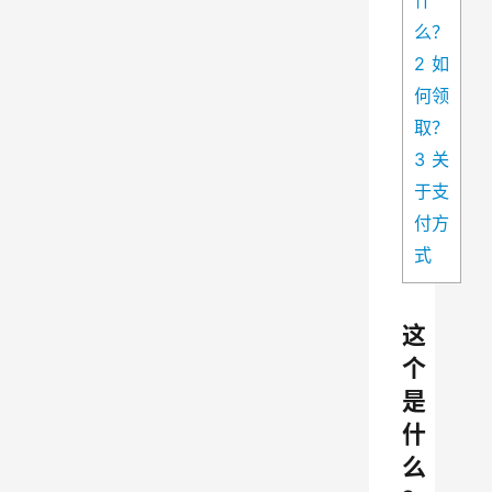
什
么？
2
如
何领
取？
3
关
于支
付方
式
这
个
是
什
么