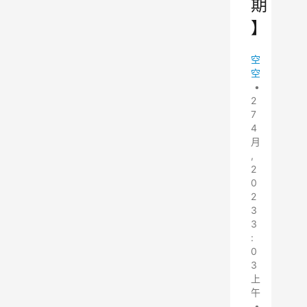
期
】
空
空
•
2
7
4
月
,
2
0
2
3
3
:
0
3
上
午
•