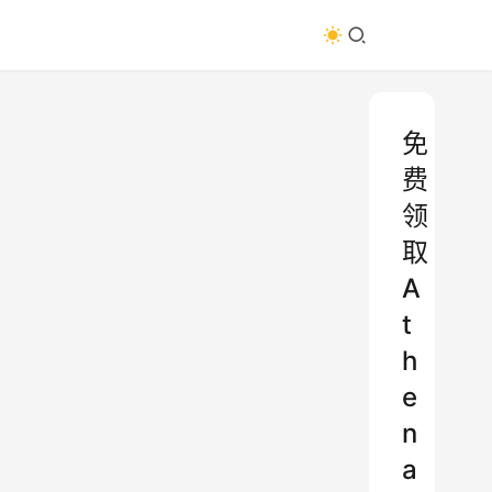
免
费
领
取
A
t
h
e
n
a