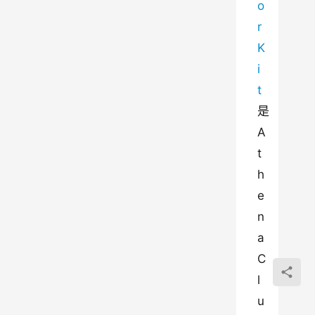
o
r 
K
i
t
是
A
t
h
e
n
a 
C
l
u