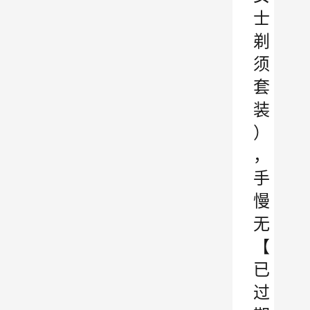
士
剃
须
套
装
）
，
手
慢
无
【
已
过