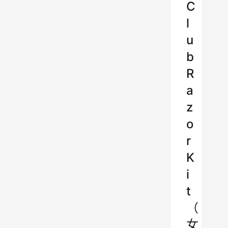
C
l
u
b
R
a
z
o
r
K
i
t
（
女