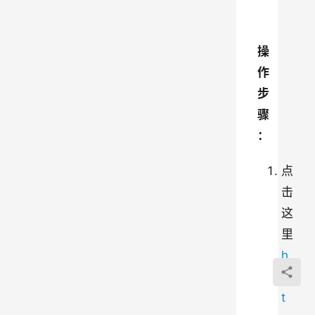
操
作
步
骤
：
点
击
这
里
h
t
t