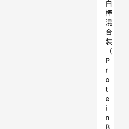
白
棒
混
合
装
（
P
r
o
t
e
i
n
B