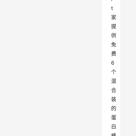
t 
家
提
供
免
费 
6 
个
混
合
装
的
蛋
白
棒