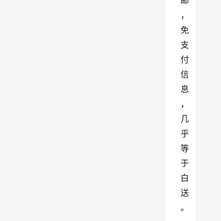
邮
，
免
支
付
信
息
，
几
乎
等
于
白
送
。