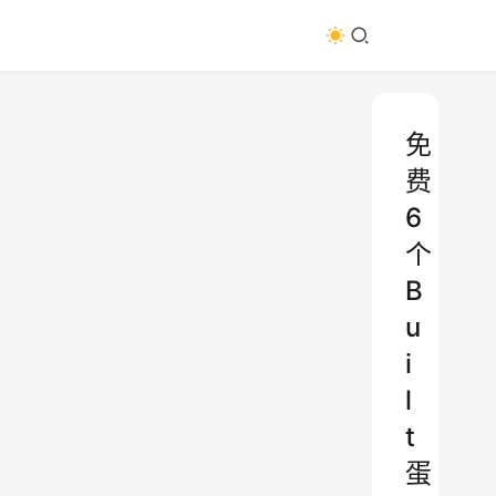
免
费
6
个
B
u
i
l
t
蛋