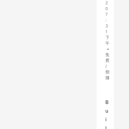
2
0
7
:
3
1
下
午
•
免
费
/
倒
赚
B
u
i
l