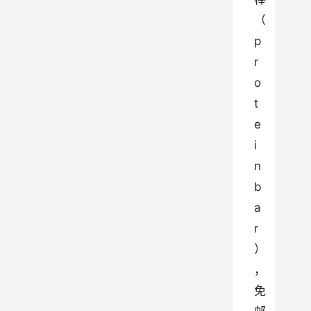
（
p
r
o
t
e
i
n 
b
a
r
）
，
免