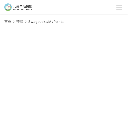
首页
神器
Swagbucks/MyPoints