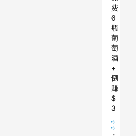
费
6
瓶
葡
萄
酒
+
倒
赚
$
3
空
空
•