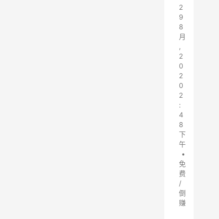
2
9
8
月
,
2
0
2
0
2
:
4
8
下
午
•
免
费
/
倒
赚