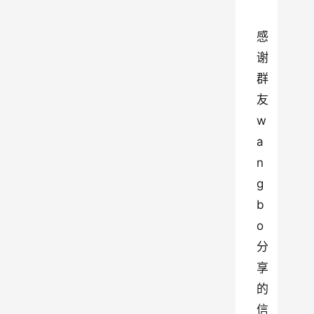
感
谢
群
友 
w
a
n
g
b
o 
分
享
的
信