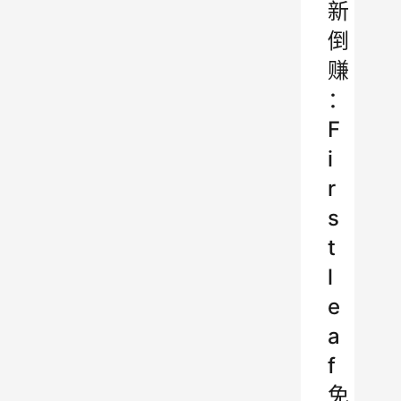
新
倒
赚
：
F
i
r
s
t
l
e
a
f
免