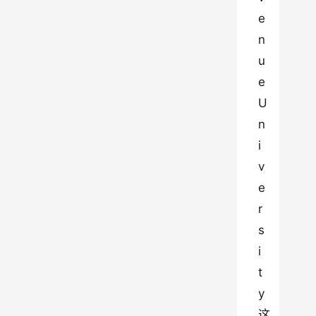
e
n
u
e 
U
n
i
v
e
r
s
i
t
y 
这