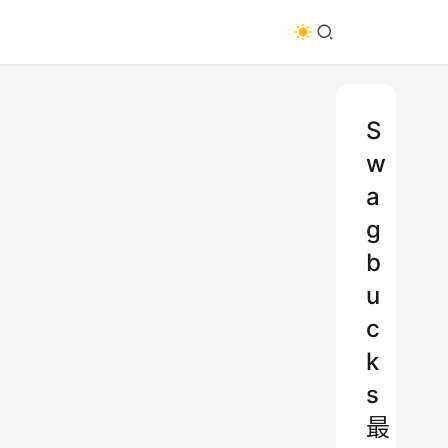
S
w
a
g
b
u
c
k
s
最