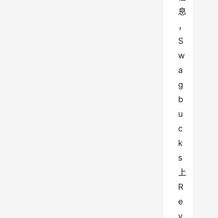
息
，
S
w
a
g
b
u
c
k
s 
上 
R
e
v