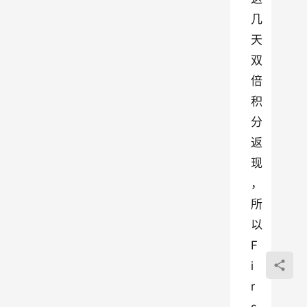
几
天
双
倍
积
分
返
现
，
所
以 
F
i
r