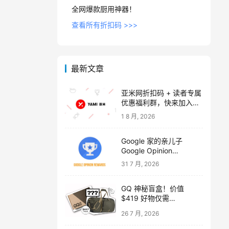
全网爆款厨用神器！
查看所有折扣码 >>>
最新文章
亚米网折扣码 + 读者专属
优惠福利群，快来加入吧
～【附 2026 年 8-9 月折
1 8 月, 2026
扣码，注册奖励 $20】
Google 家的亲儿子
Google Opinion
Rewards 做调查问卷拿现
31 7 月, 2026
金
GQ 神秘盲盒！价值
$419 好物仅需
$32.5【包含 Sudio C8
26 7 月, 2026
耳机、Go Pac 旅行包、
额外 $419 精选好物】