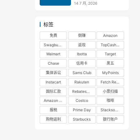
仅 $25！】
14 7 月, 2026
标签
免费
倒赚
Amazon
Swagbucks
返现
TopCashback
Walmart
Ibotta
Target
Chase
信用卡
黑五
集体诉讼
Sams Club
MyPoints
Instacart
Rakuten
Fetch Rewards
国际汇款
RebatesMe
小票扫描
Amazon Prime
Costco
咖啡
报税
Prime Day
Stacksocial
购物返利
Starbucks
银行账户