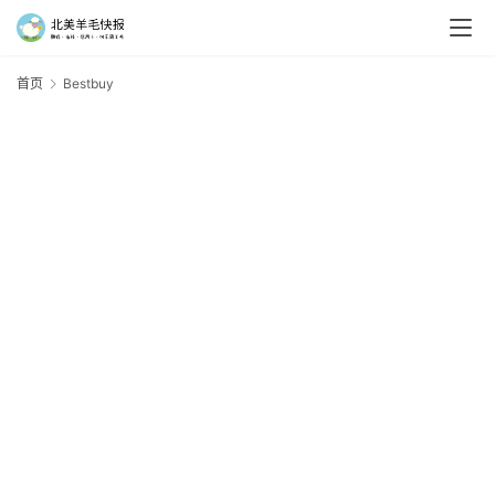
首页
Bestbuy
B
羊
毛
新
手
村
神
器
免
费
/