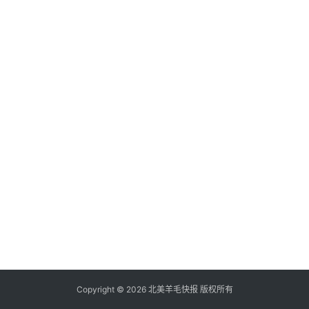
倒
赚
信
用
卡
加
群
其
它
Copyright © 2026 北美羊毛快报 版权所有