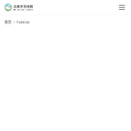
首页
Fabkids
F
羊
毛
新
手
村
神
器
免
费
/