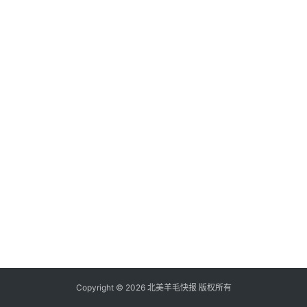
倒
赚
信
用
卡
加
群
其
它
Copyright © 2026 北美羊毛快报 版权所有