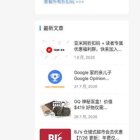
查看所有折扣码 >>>
最新文章
亚米网折扣码 + 读者专属
优惠福利群，快来加入吧
～【附 2026 年 8-9 月折
1 8 月, 2026
扣码，注册奖励 $20】
Google 家的亲儿子
Google Opinion
Rewards 做调查问卷拿现
31 7 月, 2026
金
GQ 神秘盲盒！价值
$419 好物仅需
$32.5【包含 Sudio C8
26 7 月, 2026
耳机、Go Pac 旅行包、
额外 $419 精选好物】
BJ’s 仓储式超市会员优惠
【7/26 更新：年费仅