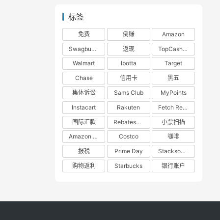
标签
免费
倒赚
Amazon
Swagbucks
返现
TopCashback
Walmart
Ibotta
Target
Chase
信用卡
黑五
集体诉讼
Sams Club
MyPoints
Instacart
Rakuten
Fetch Rewards
国际汇款
RebatesMe
小票扫描
Amazon Prime
Costco
咖啡
报税
Prime Day
Stacksocial
购物返利
Starbucks
银行账户