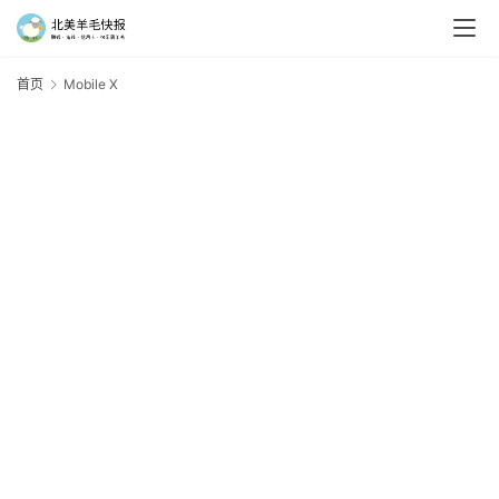
首页
Mobile X
M
X
羊
毛
新
手
村
神
器
免
费
/