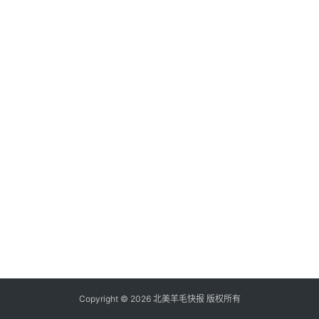
倒
赚
信
用
卡
加
群
其
它
Copyright © 2026 北美羊毛快报 版权所有