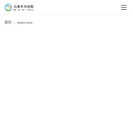
首页
opencare
o
羊
毛
新
手
村
神
器
免
费
/