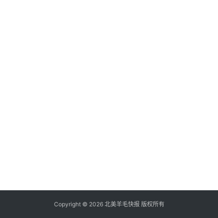
倒
赚
信
用
卡
加
群
其
它
Copyright © 2026 北美羊毛快报 版权所有