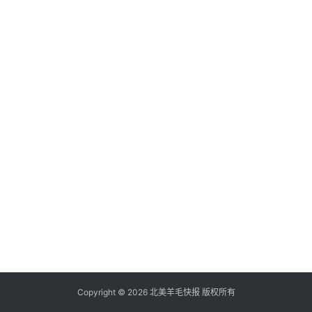
倒
赚
信
用
卡
加
群
其
它
Copyright © 2026 北美羊毛快报 版权所有