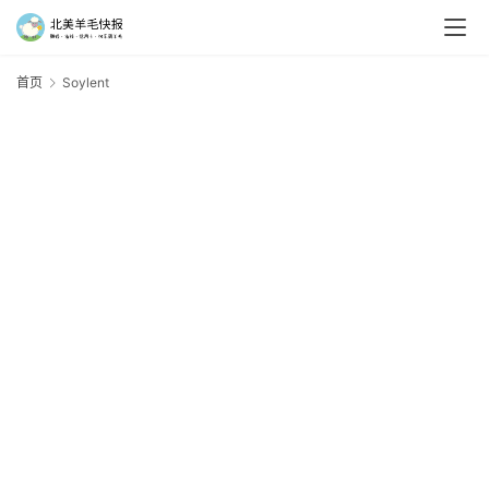
首页
Soylent
S
羊
毛
新
手
村
神
器
免
费
/