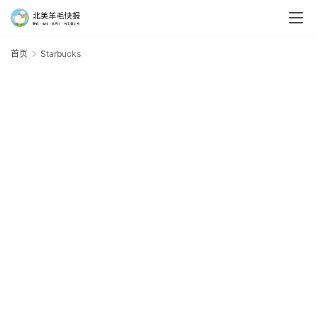
首页
Starbucks
S
羊
毛
新
手
村
神
器
免
费
/