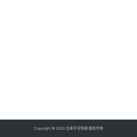
倒
赚
信
用
卡
加
群
其
它
Copyright © 2026 北美羊毛快报 版权所有