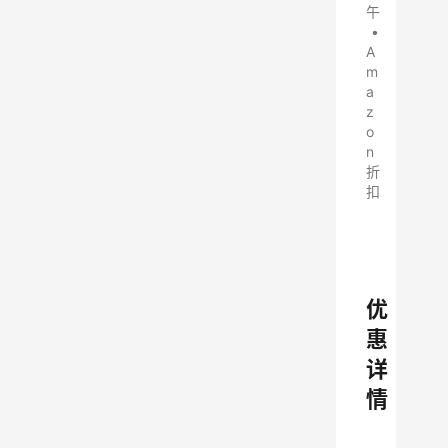
午
•
A
m
a
z
o
n
折
扣
优
惠
详
情