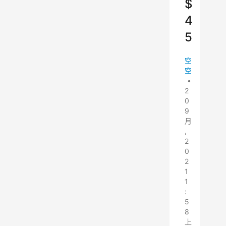
$
4
5
空
空
•
2
0
9
月
,
2
0
2
1
1
:
5
8
上