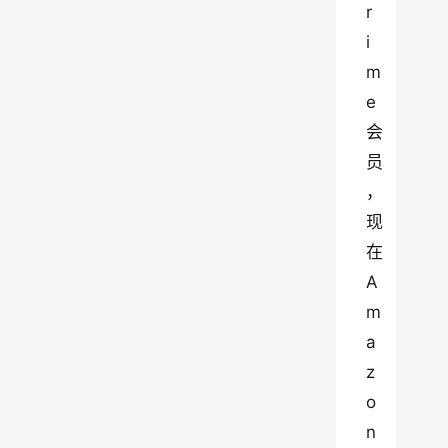
r
i
m
e 
会
员
，
现
在 
A
m
a
z
o
n 