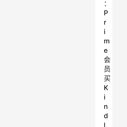
：
P
r
i
m
e
会
员
买
K
i
n
d
l