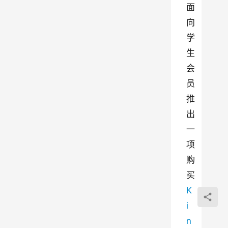
面
向
学
生
会
员
推
出
一
项
购
买 
K
i
n