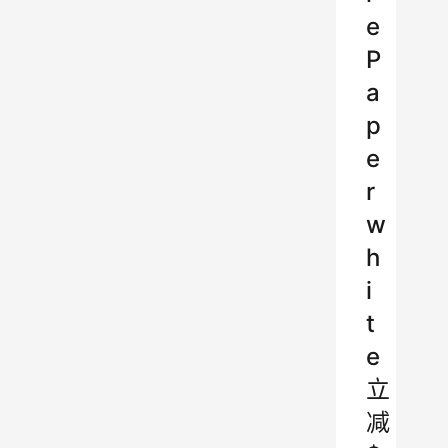
e
P
a
p
e
r
w
h
i
t
e
立
减