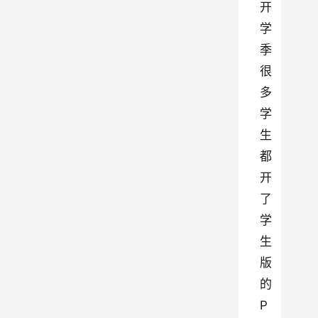
开
学
季
很
多
学
生
都
开
了
学
生
版
的 
P