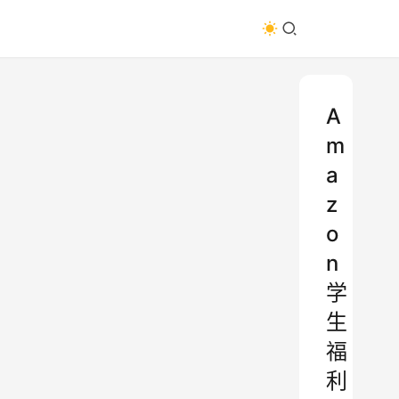
A
m
a
z
o
n
学
生
福
利