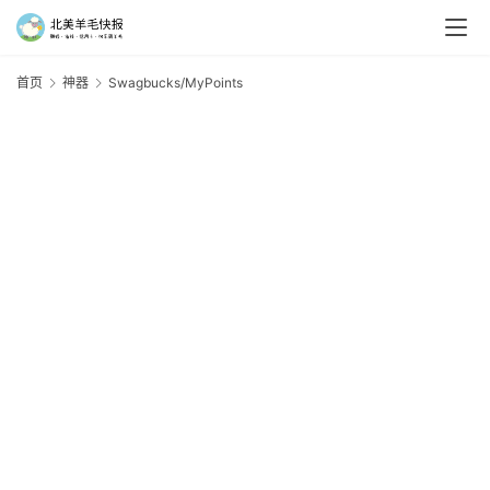
首页
神器
Swagbucks/MyPoints