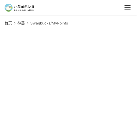
首页
神器
Swagbucks/MyPoints