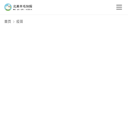
首页
疫苗
羊
毛
新
手
村
神
器
免
费
/