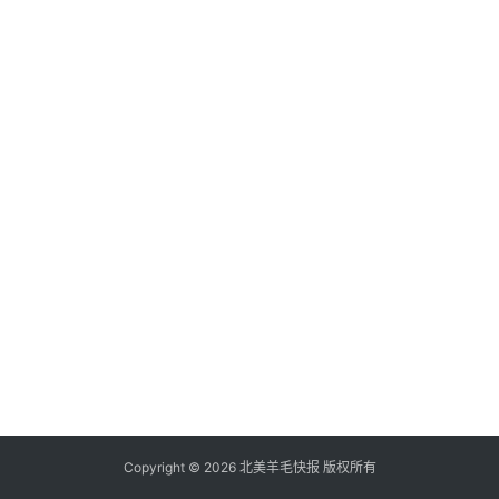
倒
赚
信
用
卡
加
群
其
它
Copyright © 2026 北美羊毛快报 版权所有