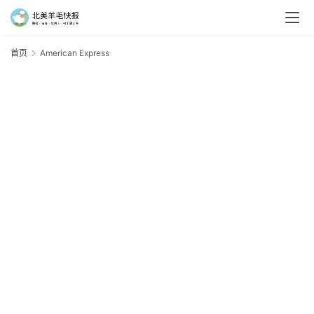
首页
American Express
A
E
羊
毛
新
手
村
神
器
免
费
/