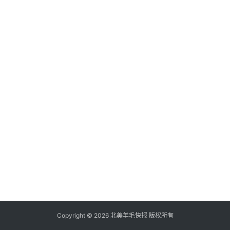
倒
赚
信
用
卡
加
群
其
它
Copyright © 2026 北美羊毛快报 版权所有