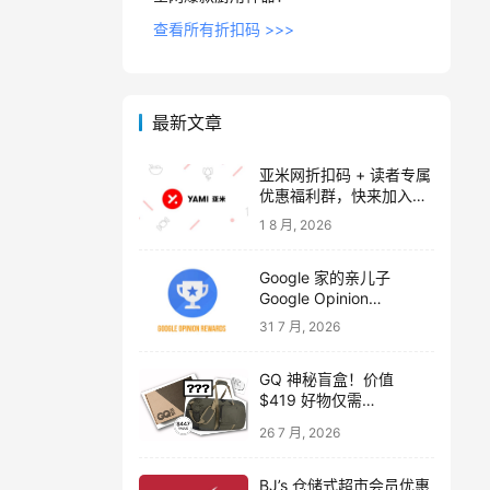
查看所有折扣码 >>>
最新文章
亚米网折扣码 + 读者专属
优惠福利群，快来加入吧
～【附 2026 年 8-9 月折
1 8 月, 2026
扣码，注册奖励 $20】
Google 家的亲儿子
Google Opinion
Rewards 做调查问卷拿现
31 7 月, 2026
金
GQ 神秘盲盒！价值
$419 好物仅需
$32.5【包含 Sudio C8
26 7 月, 2026
耳机、Go Pac 旅行包、
额外 $419 精选好物】
BJ’s 仓储式超市会员优惠