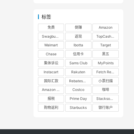
标签
免费
倒赚
Amazon
Swagbucks
返现
TopCashback
Walmart
Ibotta
Target
Chase
信用卡
黑五
集体诉讼
Sams Club
MyPoints
Instacart
Rakuten
Fetch Rewards
国际汇款
RebatesMe
小票扫描
Amazon Prime
Costco
咖啡
报税
Prime Day
Stacksocial
购物返利
Starbucks
银行账户