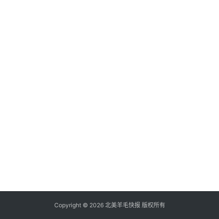
倒
赚
信
用
卡
加
群
其
它
Copyright © 2026 北美羊毛快报 版权所有