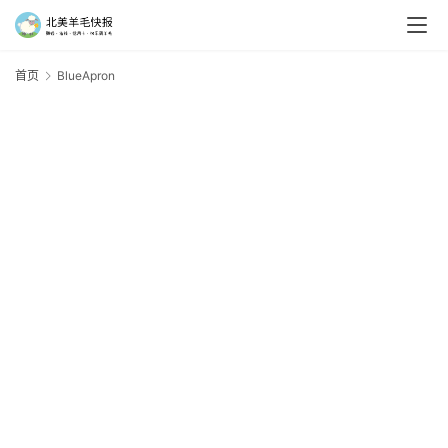
首页
BlueApron
B
羊
毛
新
手
村
神
器
免
费
/