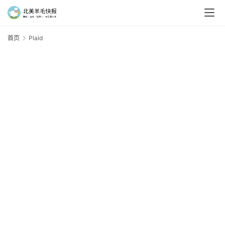
首页
Plaid
P
羊
毛
新
手
村
神
器
免
费
/