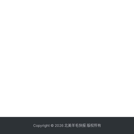
倒
赚
信
用
卡
加
群
其
它
Copyright © 2026 北美羊毛快报 版权所有