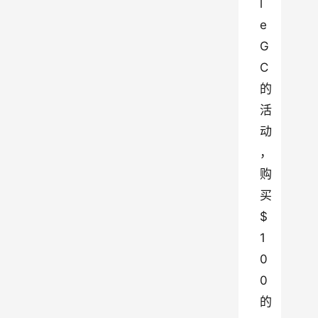
l
e 
G
C 
的
活
动
，
购
买 
$
1
0
0 
的 