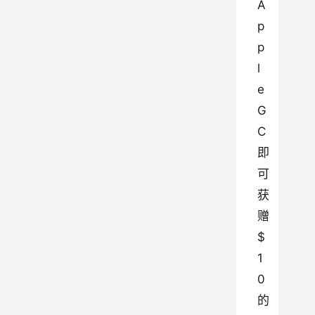
A
p
p
l
e 
G
C 
即
可
获
赠 
$
1
0 
的 