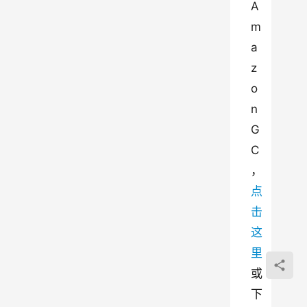
A
m
a
z
o
n 
G
C
，
点
击
这
里
或
下