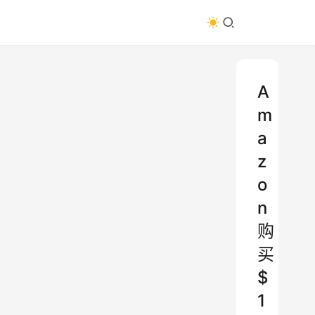
A
m
a
z
o
n
购
买
$
1