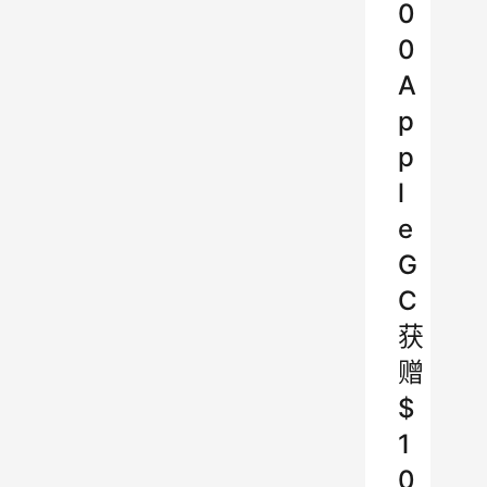
0
0
A
p
p
l
e
G
C
获
赠
$
1
0