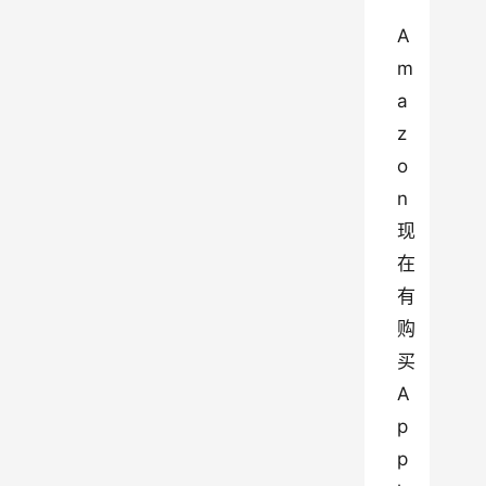
A
m
a
z
o
n 
现
在
有
购
买 
A
p
p