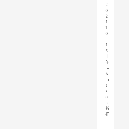
2
0
2
1
1
0
:
1
5
上
午
•
A
m
a
z
o
n
折
扣