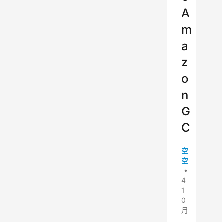
A
m
a
z
o
n
G
C
空
空
•
4
1
0
月
,