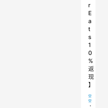
r
E
a
t
s
1
0
%
返
现
】
空
空
•