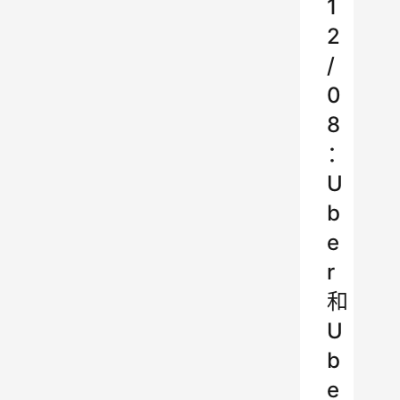
1
2
/
0
8
：
U
b
e
r
和
U
b
e