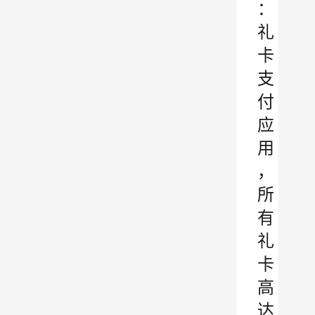
：
礼
卡
支
付
应
用
，
所
有
礼
卡
高
达