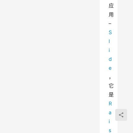
应
用 
– 
S
l
i
d
e
，
它
是 
R
a
i
s