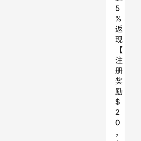
5
%
返
现
【
注
册
奖
励
$
2
0
，