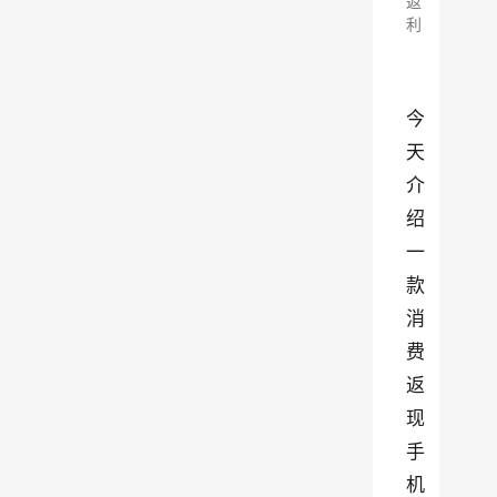
返
利
今
天
介
绍
一
款
消
费
返
现
手
机