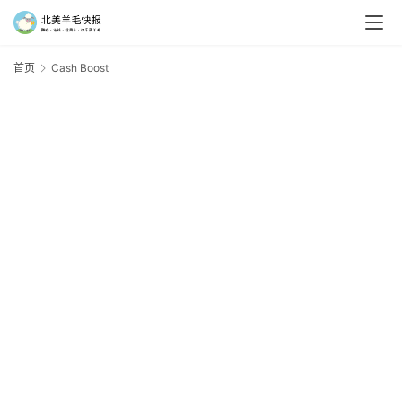
首页
Cash Boost
C
B
羊
毛
新
手
村
神
器
免
费
/