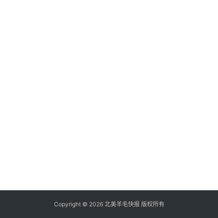
倒
赚
信
用
卡
加
群
其
它
Copyright © 2026 北美羊毛快报 版权所有