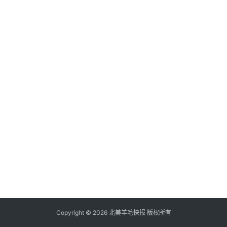
倒
赚
信
用
卡
加
群
其
它
Copyright © 2026 北美羊毛快报 版权所有