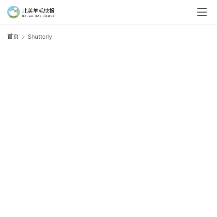
首页
Shutterly
S
羊
毛
新
手
村
神
器
免
费
/